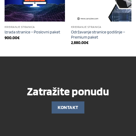
KREIRANJE STRANICA
KREIRANJE STRANICA
Održavanje stranice godišnje –
Izrada stranice – Poslovni paket
Premium paket
900.00
€
2,880.00
€
Zatražite ponudu
KONTAKT