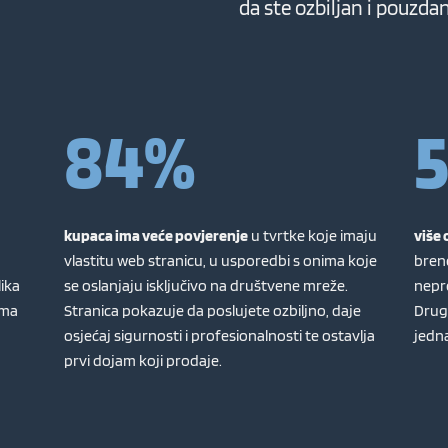
da ste ozbiljan i pouzdan
84%
kupaca ima veće povjerenje
u tvrtke koje imaju
više 
vlastitu web stranicu, u usporedbi s onima koje
brend
lika
se oslanjaju isključivo na društvene mreže.
nepr
ima
Stranica pokazuje da poslujete ozbiljno, daje
Drug
osjećaj sigurnosti i profesionalnosti te ostavlja
jedna
prvi dojam koji prodaje.