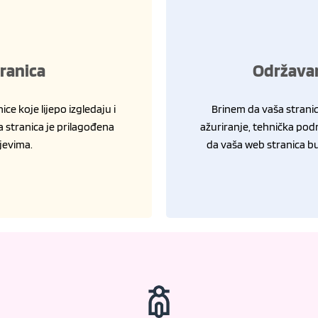
tranica
Održavan
e koje lijepo izgledaju i
Brinem da vaša stranic
a stranica je prilagođena
ažuriranje, tehnička pod
jevima.
da vaša web stranica bu