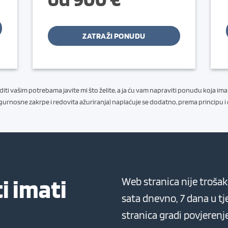
ZATRAŽI PONUDU
i vašim potrebama javite mi što želite, a ja ću vam napraviti ponudu koja ima s
igurnosne zakrpe i redovita ažuriranja) naplaćuje se dodatno, prema principu
i imati
Web stranica nije trošak,
sata dnevno, 7 dana u tj
stranica gradi povjerenje