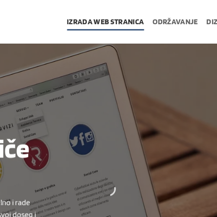
IZRADA WEB STRANICA
ODRŽAVANJE
DI
tiče
lno i rade
voj doseg i