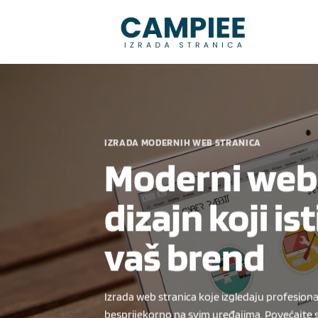
Skip
to
content
IZRADA MODERNIH WEB STRANICA
Moderni web
dizajn koji is
vaš brend
Izrada web stranica koje izgledaju profesiona
besprijekorno na svim uređajima. Povećajte s