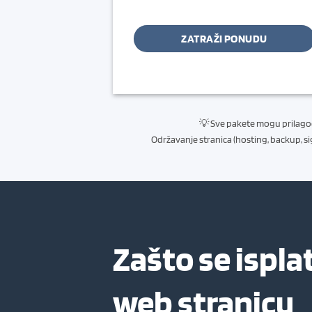
ZATRAŽI PONUDU
💡 Sve pakete mogu prilagodit
Održavanje stranica (hosting, backup, s
Zašto se isplat
web stranicu