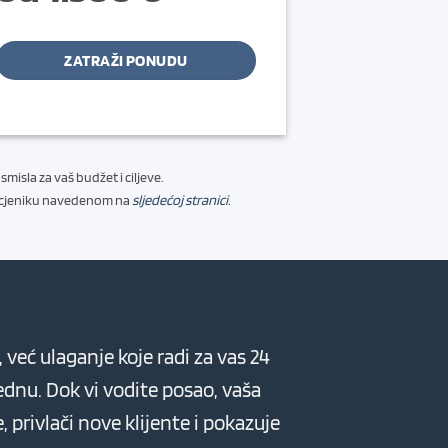
ZATRAŽI PONUDU
misla za vaš budžet i ciljeve.
 i cjeniku navedenom na
sljedećoj stranici.
 već ulaganje koje radi za vas 24
ednu. Dok vi vodite posao, vaša
, privlači nove klijente i pokazuje