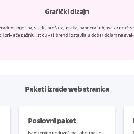
Grafički dizajn
zradom logotipa, vizitki, brošura, letaka, bannera i objava za društ
e koji privlače pažnju, ističu vaš brend i ostavljaju dobar dojam na sva
Paketi izrade web stranica
Poslovni paket
Namijenjen poduzećima i obrtima koji