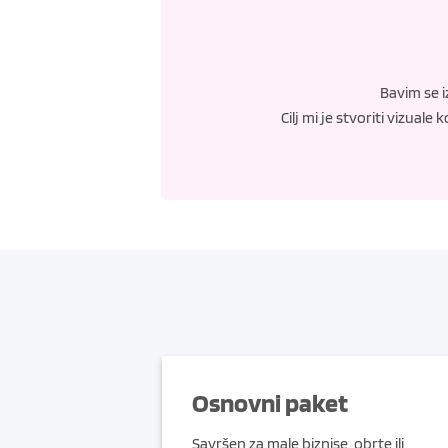
Bavim se i
Cilj mi je stvoriti vizual
Osnovni paket
Savršen za male biznise, obrte ili