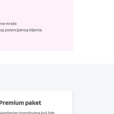
vene mreže.
kog potencijalnog klijenta.
Premium paket
Namijenjen brendovima koji žele