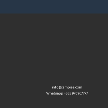
info@campiee.com
Whatsapp +385 976967777