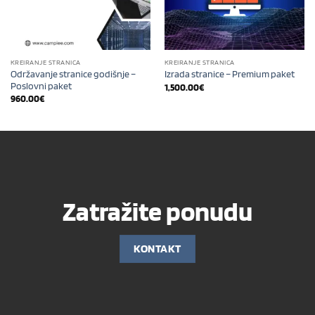
KREIRANJE STRANICA
KREIRANJE STRANICA
Održavanje stranice godišnje –
Izrada stranice – Premium paket
Poslovni paket
1,500.00
€
960.00
€
Zatražite ponudu
KONTAKT