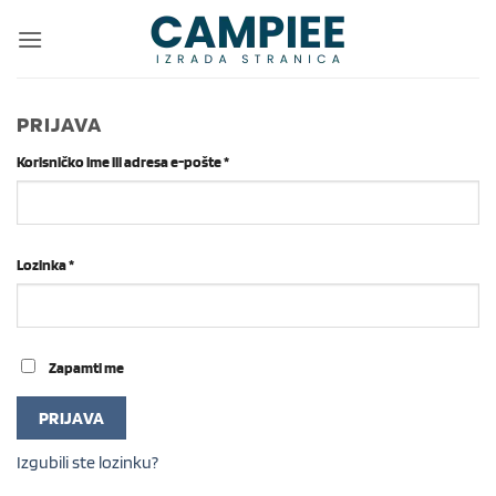
Skip
to
content
PRIJAVA
Obvezno
Korisničko ime ili adresa e-pošte
*
Obvezno
Lozinka
*
Zapamti me
PRIJAVA
Izgubili ste lozinku?