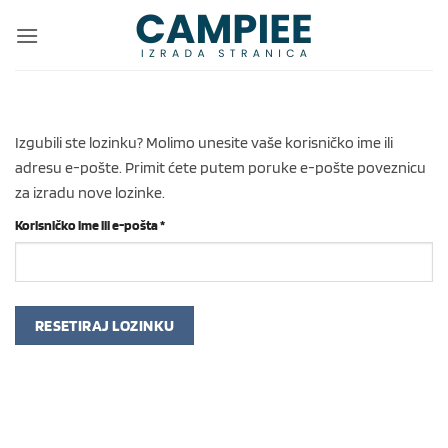
Skip
to
content
Izgubili ste lozinku? Molimo unesite vaše korisničko ime ili
adresu e-pošte. Primit ćete putem poruke e-pošte poveznicu
za izradu nove lozinke.
Obvezno
Korisničko ime ili e-pošta
*
RESETIRAJ LOZINKU